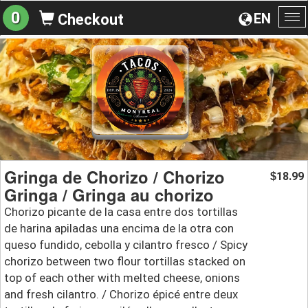
0
EN
Checkout
To
na
Gringa de Chorizo / Chorizo
18.99
$
Gringa / Gringa au chorizo
Chorizo picante de la casa entre dos tortillas
de harina apiladas una encima de la otra con
queso fundido, cebolla y cilantro fresco / Spicy
chorizo between two flour tortillas stacked on
top of each other with melted cheese, onions
and fresh cilantro. / Chorizo épicé entre deux