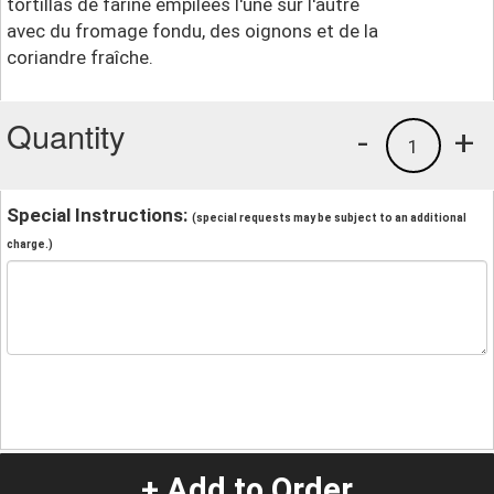
tortillas de farine empilées l'une sur l'autre
avec du fromage fondu, des oignons et de la
coriandre fraîche.
Quantity
-
+
1
Special Instructions:
(special requests may be subject to an additional
charge.)
+ Add to Order